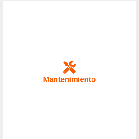
Realice el mantenimiento de sus equipos gracias a
nuestro servicio técnico especializado, gracias a
ello nos anticiparemos a futuras averías además de
ayudarle a reducir el gasto energético debido a
Mantenimiento
posibles fallos en la corriente de su equipo, deje
sus equipos en nuestras manos, nosotros nos
encargaremos.