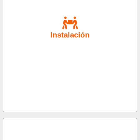
Al adquirir un equipo nuevo puede contactar con
nuestro Servicio Técnico Écija para realizar su
instalación, deje sus equipos en manos de los
Instalación
mejores especialistas del sector de las
reparaciones.