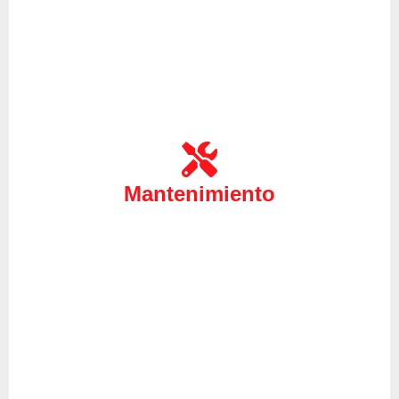
Realice el mantenimiento de sus equipos gracias a
nuestro servicio técnico especializado, gracias a
ello nos anticiparemos a futuras averías además de
ayudarle a reducir el gasto energético debido a
Mantenimiento
posibles fallos en la corriente de su equipo, deje
sus equipos en nuestras manos, nosotros nos
encargaremos.