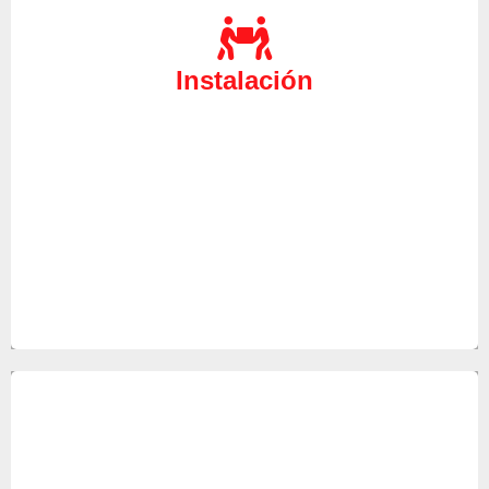
Al adquirir un equipo nuevo puede contactar con
nuestro Servicio Técnico Écija para realizar su
instalación, deje sus equipos en manos de los
Instalación
mejores especialistas del sector de las
reparaciones.